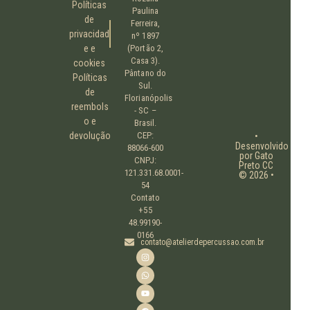
Políticas
Paulina
de
Ferreira,
privacidad
nº 1897
e e
(Portão 2,
Casa 3).
cookies
Pântano do
Políticas
Sul.
de
Florianópolis
reembols
- SC –
o e
Brasil.
devolução
CEP:
•
Desenvolvido
88066-600
por Gato
CNPJ:
Preto CC
121.331.68.0001-
© 2026 •
54
Contato
+55
48.99190-
0166
contato@atelierdepercussao.com.br