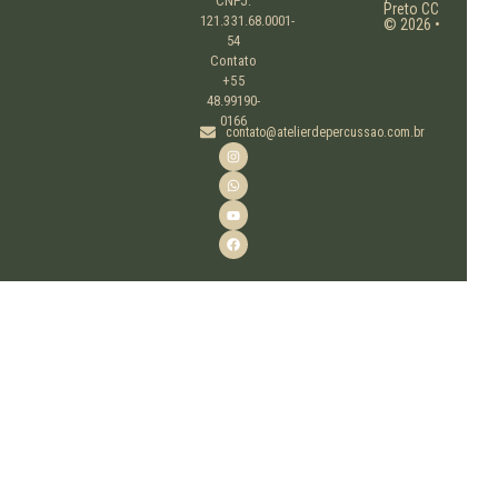
CNPJ:
Preto CC
121.331.68.0001-
© 2026 •
54
Contato
+55
48.99190-
0166
contato@atelierdepercussao.com.br