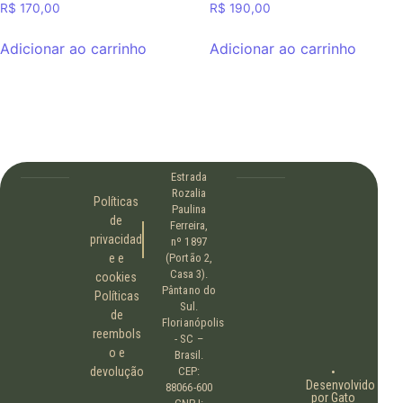
R$
170,00
R$
190,00
Adicionar ao carrinho
Adicionar ao carrinho
Estrada
Rozalia
Políticas
Paulina
de
Ferreira,
privacidad
nº 1897
e e
(Portão 2,
Casa 3).
cookies
Pântano do
Políticas
Sul.
de
Florianópolis
reembols
- SC –
o e
Brasil.
devolução
CEP:
•
Desenvolvido
88066-600
por Gato