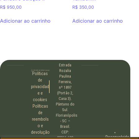
R$
950,00
R$
350,00
Adicionar ao carrinho
Adicionar ao carrinho
Estrada
Rozalia
Políticas
Paulina
de
Ferreira,
privacidad
nº 1897
e e
(Portão 2,
Casa 3).
cookies
Pântano do
Políticas
Sul.
de
Florianópolis
reembols
- SC –
o e
Brasil.
devolução
CEP:
•
Desenvolvido
88066-600