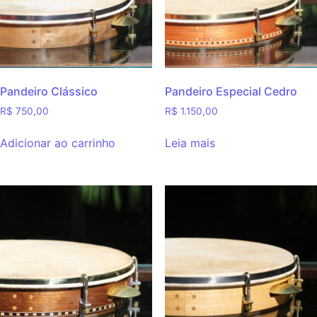
Pandeiro Clássico
Pandeiro Especial Cedro
R$
750,00
R$
1.150,00
Adicionar ao carrinho
Leia mais